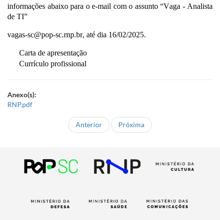
informações abaixo para o e-mail
com o assunto “Vaga - Analista
de TI”
vagas
-sc
@pop-sc.rnp.br
, até dia
1
6/02/2025
.
Carta de apresentação
Currículo profissional
Anexo(s):
RNP.pdf
Anterior
Próxima