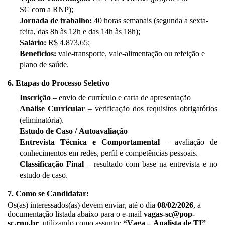
SC
com a RNP
)
;
Jornada de trabalho:
40 horas semanais (segunda a sexta-
feira, das 8h às 12h e das 14h às 18h);
Salário:
R$ 4.873,65;
Benefícios:
vale-transporte, vale-alimentação ou refeição e
plano de saúde.
6. Etapas do Processo Seletivo
Inscrição
– envio de currículo
e
carta de apresentação
Análise Curricular
– verificação dos requisitos obrigatórios
(eliminatória).
Estudo de Caso
/ Autoavaliação
Entrevista Técnica e Comportamental
– avaliação de
conhecimentos em redes, perfil e competências pessoais.
Classificação Final
– resultado com base na entrevista e no
estudo de caso.
7.
Como se Candidatar:
Os(as) interessados(as) devem enviar, até o dia
0
8
/02
/202
6
, a
documentação listada abaixo para o e-mail
vagas-sc@pop-
sc.rnp.br
, utilizando como assunto:
“Vaga – Analista de TI”
.