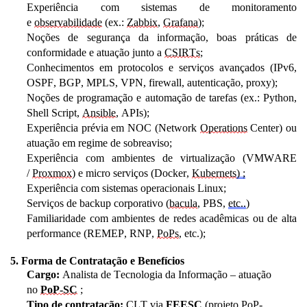
Experiência com sistemas de monitoramento
e
observabilidade
(ex.:
Zabbix
,
Grafana
);
Noções de segurança da informação, boas práticas de
conformidade e atuação junto a
CSIRTs
;
Conhecimentos em protocolos e serviços avançados (IPv6,
OSPF, BGP, MPLS, VPN, firewall, autenticação, proxy);
Noções de programação e automação de tarefas (ex.: Python,
Shell Script,
Ansible
, APIs);
Experiência prévia em NOC (Network
Operations
Center) ou
atuação em regime de sobreaviso;
Experiência com ambientes de virtualização (VMWARE
/
Proxmo
x
) e micro serviços
(Docker,
Kubernets
)
;
Experiência com sistemas operacionais
Linux;
Serviços de backup corporativo (
bacula
, PBS,
etc..
)
Familiaridade com ambientes de redes acadêmicas ou de alta
performance (REMEP, RNP,
PoPs
, etc.);
5. Forma de Contratação e Benefícios
Cargo:
Analista de Tecnologia da
Informação –
atuação
no
PoP-SC
;
Tipo de contratação:
CLT via
FEES
C
(
projeto
PoP-