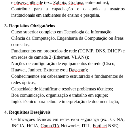
e
observabilidade
(ex.:
Zabbix
,
Grafana
, entre outras);
Contribuir para a capacitação e o apoio a usuários
institucionais em ambientes de ensino e pesquisa.
3. Requisitos Obrigatórios
Curso superior completo em Tecnologia da Informação,
Ciência da Computação, Engenharia da Computação ou áreas
correlatas;
Fundamentos
em protocolos de rede (TCP/IP, DNS, DHCP) e
em redes de camada 2 (E
thern
et,
VLANs
);
Noções de configuração de equipamentos de rede (Cisco,
Huawei,
Juniper
, Extreme e/ou
Datacom
);
Conhecimentos em cabeamento estruturado e fundamentos de
redes ópticas;
Capacidade de identificar e resolver problemas técnicos;
Boa comunicação, organização e trabalho em equipe
;
Inglês técnico para leitura e interpretação de documentação;
4. Requisitos Desejáveis
Certificações técnicas em redes e/ou segurança (ex.: CCNA,
JNCIA, HCIA,
CompTIA
Network+, ITIL,
Fortinet
NSE);