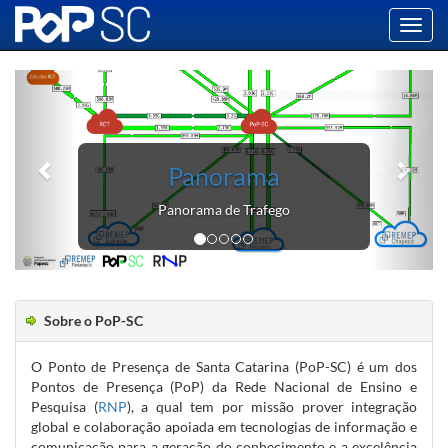
Toggl
navig
Panorama
Panorama de Trafego
Sobre o PoP-SC
O Ponto de Presença de Santa Catarina (PoP-SC) é um dos
Pontos de Presença (PoP) da Rede Nacional de Ensino e
Pesquisa (
RNP
), a qual tem por missão prover integração
global e colaboração apoiada em tecnologias de informação e
comunicação para a geração do conhecimento e a excelência